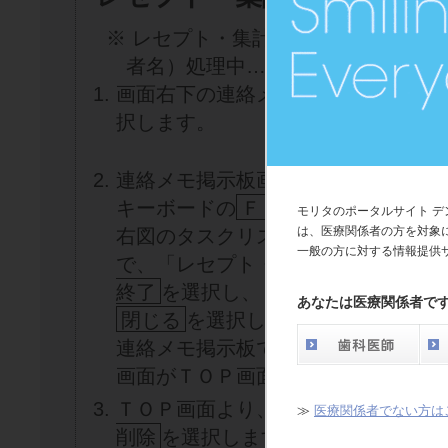
※ レセプト・集計表画面左下の印刷
者名）処理中…」と表示されている
画面右下の連絡メモ掲示板アイコン
択します。
連絡メモ掲示板画面が表示されます
キーボードの
Ｆ１２
を選択します。
モリタのポータルサイト 
は、医療関係者の方を対象
右図のタスクリスト画面が表示され
一般の方に対する情報提供
で、「レセプト・集計表」を選択し
終了
を選択し、
あなたは医療関係者で
閉じる
を選択します。
連絡メモ掲示板で
閉じる
を選択しま
画面がＴＯＰ画面に戻ります。
ＴＯＰ画面より、再度
レセプト・集
≫
医療関係者でない方は
削除
を選択します。