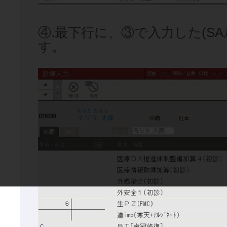
④.最下行に、③で入力した(S
す。