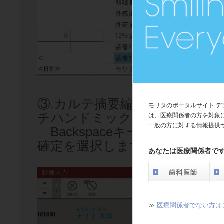
③.カルテ摘要編集画面の摘要文
モリタのポータルサイト 
チハンドミックス)が表示され
は、医療関係者の方を対象
一般の方に対する情報提供
Backspaceキー等で消去後
確定を選択します。
あなたは医療関係者で
≫
医療関係者でない方は