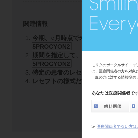
関連情報
今期、○月時点で未収金・過収金があ
5PROCYON2
期間を指定して、未収金・過収金があ
5PROCYON2
モリタのポータルサイト 
特定の患者のレセプトを発行したい。
は、医療関係者の方を対象
一般の方に対する情報提供
レセプトの様式だけを印刷したい。
D
あなたは医療関係者で
back
≫
医療関係者でない方は