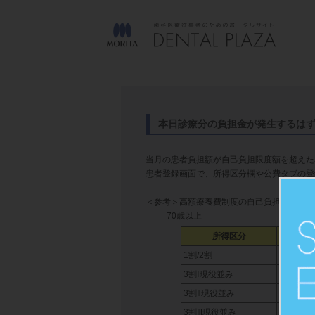
本日診療分の負担金が発生するは
当月の患者負担額が自己負担限度額を超えた
患者登録画面で、所得区分欄や公費タブの登
＜参考＞高額療養費制度の自己負担限度額
70歳以上
所得区分
1割/2割
固定 18,
3割Ⅰ現役並み
252,60
3割Ⅱ現役並み
167,40
3割Ⅲ現役並み
80,100