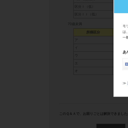
区分Ｉ（低）
固定 8,0
区分ＩＩ（低）
固定 8,0
70歳未満
モ
は
所得区分
一
ア
252,60
イ
167,40
あ
ウ
80,100
エ
固定 57
オ
固定 35
≫
このＱ＆Ａで、お困りごとは解決できました