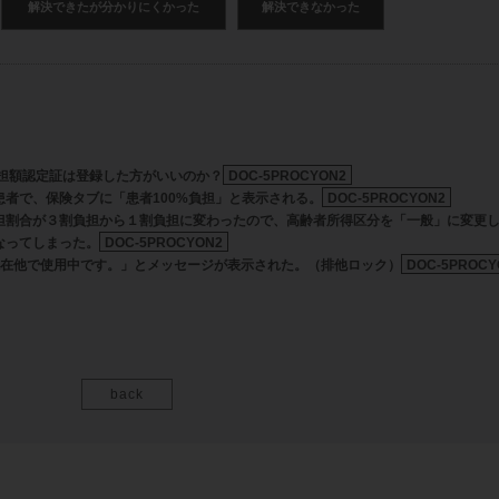
解決できたが分かりにくかった
解決できなかった
負担額認定証は登録した方がいいのか？
DOC-5PROCYON2
者で、保険タブに「患者100%負担」と表示される。
DOC-5PROCYON2
担割合が３割負担から１割負担に変わったので、高齢者所得区分を「一般」に変更
なってしまった。
DOC-5PROCYON2
現在他で使用中です。」とメッセージが表示された。（排他ロック）
DOC-5PROCY
back