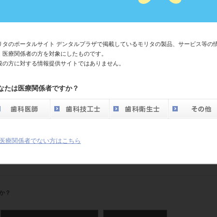
00円
00円
リタのポータルサイト デンタルプラザで掲載しているモリタの製品、サービス等の
、医療関係者の方を対象にしたものです。
自己負担限度額
般の方に対する情報提供サイトではありません。
0+（医療費-842,000）×1% 円
0+（医療費-558,000）×1% 円
なたは医療関係者ですか？
+（医療費-267,000）×1% 円
,600円
,400円
医療関係者でない方はこちら
か？