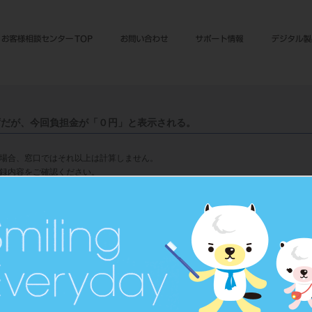
ずだが、今回負担金が「０円」と表示される。
場合、窓口ではそれ以上は計算しません。
録内容をご確認ください。
自己負担限度額
000円
0+（医療費-842,000）×1% 円
0+（医療費-558,000）×1% 円
+（医療費-267,000）×1% 円