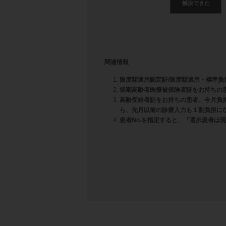
解決できた
関連情報
限度額適用認定証/限度額適用・標準
後期高齢者医療被保険者証をお持ちの患
高齢受給者証をお持ちの患者。今月負
ら、先月以前の診療入力も１割負担に
患者No.を指定すると、「選択患者は