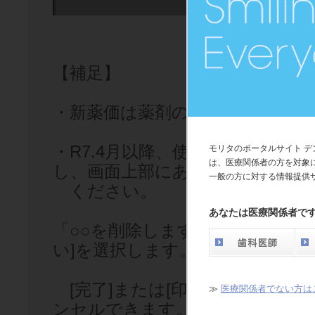
【補足】
・新薬価は薬剤の購入元にご確認
・R7.4月以降、使用しない薬剤
モリタのポータルサイト 
は、医療関係者の方を対象
し、画面上部にある [削除]ボタ
一般の方に対する情報提供
ください。
あなたは医療関係者で
「○○を削除しますか？」とメッ
い]を選択します。
[完了]または[印刷]を選択する
≫
医療関係者でない方は
ンセルできます。