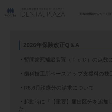
2026年保険改正Q＆A
・暫間歯冠補綴装置（ＴｅＣ）の点数
・歯科技工所ベースアップ支援料の技
・R8.6月診療分の請求について
・起動時に「【重要】届出区分を追加
た。