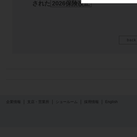
された
2026保険改正
back
企業情報
支店・営業所
ショールーム
採用情報
English