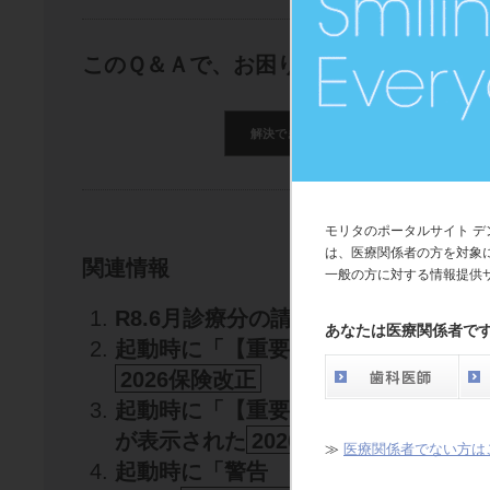
このＱ＆Ａで、お困りごとは解決できま
解決できた
解決できたが分かり
モリタのポータルサイト 
は、医療関係者の方を対象
関連情報
一般の方に対する情報提供
R8.6月診療分の請求について
2026
あなたは医療関係者で
起動時に「【重要】届出区分を追加し
2026保険改正
起動時に「【重要】医院登録分点数の
が表示された
2026保険改正
≫
医療関係者でない方は
起動時に「警告 保険改正処理が行わ