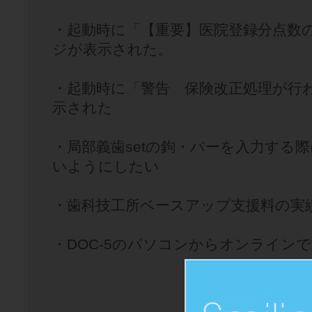
・起動時に「【重要】医院登録分点数
ジが表示された。
・起動時に「警告 保険改正処理が行
示された
・局部義歯setの鉤・バーを入力する
いようにしたい
・歯科技工所ベースアップ支援料の実
・DOC-5のパソコンからオンライン