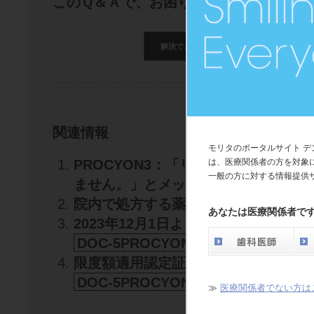
このＱ＆Ａで、お困りごとは解決できま
解決できた
解決できたが分かり
関連情報
モリタのポータルサイト 
PROCYON3：「リモートデスクト
は、医療関係者の方を対象
一般の方に対する情報提供
ません。」とメッセージが表示された
院内で処方する薬剤の登録方法は？
D
あなたは医療関係者で
2023年12月1日より新たにCAD/
DOC-5PROCYON2
限度額適用認定証をお持ちではないが
DOC-5PROCYON2
≫
医療関係者でない方は